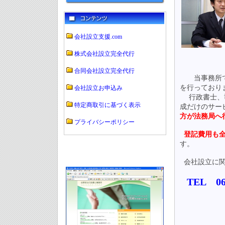
会社設立支援.com
株式会社設立完全代行
合同会社設立完全代行
当事務所では
を行っており
会社設立お申込み
行政書士、司
特定商取引に基づく表示
成だけのサー
方が法務局へ
プライバシーポリシー
登記費用も全
す。
会社設立に関
TEL 0