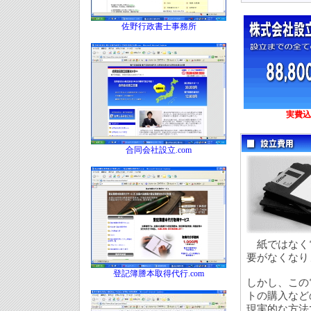
佐野行政書士事務所
実費込み
合同会社設立.com
紙ではなく電
要がなくなり
登記簿謄本取得代行.com
しかし、この
トの購入など
現実的な方法