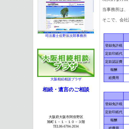
当事務所は、
そこで、会社
司法書士佐野辰次郎事務所
登録免許税
定款印紙代
定款認証費
報酬
総費用
大阪相続相談プラザ
相続・遺言のご相談
登録免許税
定款印紙代
大阪府大阪市阿倍野区
報酬
旭町１－１－１０－３階
TEL06-6704-2034
総費用