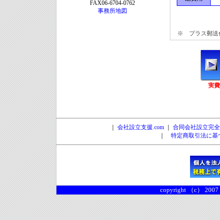
FAX06-6704-0762
事務所地図
※ プラス郵送代
実費
｜
会社設立支援.com
｜
合同会社設立完全
｜
特定商取引法に基
copyright （c） 2007